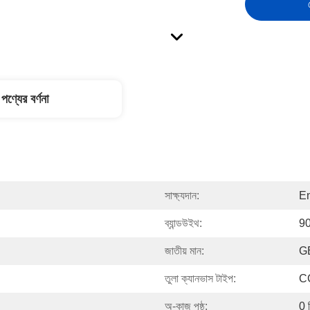
পণ্যের বর্ণনা
সাক্ষ্যদান:
En
ব্যান্ডউইথ:
90
জাতীয় মান:
G
তুলা ক্যানভাস টাইপ:
C
অ-কাজ পৃষ্ঠ:
0 