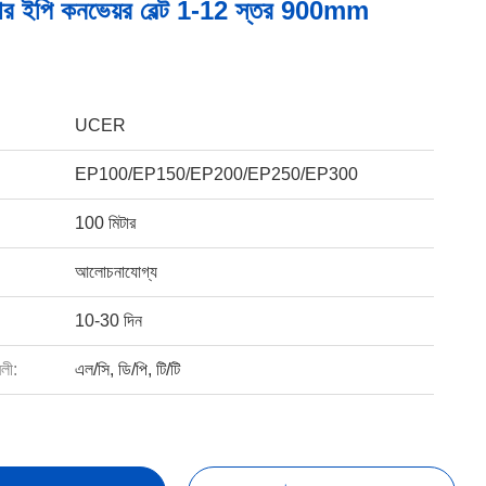
র ইপি কনভেয়র বেল্ট 1-12 স্তর 900mm
UCER
EP100/EP150/EP200/EP250/EP300
100 মিটার
আলোচনাযোগ্য
10-30 দিন
বলী:
এল/সি, ডি/পি, টি/টি