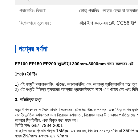
প্যাকেজিং বিবরণ:
লোহা প্যাকিং, লোহার ফ্রেম বা অন্যান্
বিশেষভাবে তুলে ধরা:
কাঁচা ইপি কনভেয়র বেল্ট
, 
CC56 ইপি কন
পণ্যের বর্ণনা
EP100 EP150 EP200 ব্যান্ডউইথ 300mm-3000mm রাবার কনভেয়র বেল্ট
1পণ্যের বৈশিষ্ট্য
1) এই পণ্যটি ক্যালানডারিং, গঠনের, ভলকানাইজিং এবং অন্যান্য প্রক্রিয়াগুলির পরে তু
2) এই পণ্যটি বিভিন্ন ব্যবহারের অবস্থার প্রয়োজনীয়তার সাথে খাপ খাইয়ে নেয় এবং বিভিন
3. অতিরিক্ত তথ্য
নতুন উপকরণ থেকে তৈরি সাধারণ কনভেয়র বেল্টগুলিও উচ্চ তাপমাত্রা এবং নিম্ন তাপমাত্র
ভাল বৈদ্যুতিক কর্মক্ষমতাঃ ভাল নিরোধক কর্মক্ষমতা, নিরোধক স্তর উচ্চ ভাঙ্গন প্রতিরোধের 
আকারে স্থিতিশীল, এবং বিকৃত করা সহজ নয়।
নির্বাহী মানঃ GB/T7984-2001
আচ্ছাদন স্তরঃ প্রসার্য শক্তি 15Mpa এর কম নয়, বিরতির সময় প্রসারিততা 350% এর ক
মধ্যে.2N/mm কমপক্ষে ২.১ N/mm