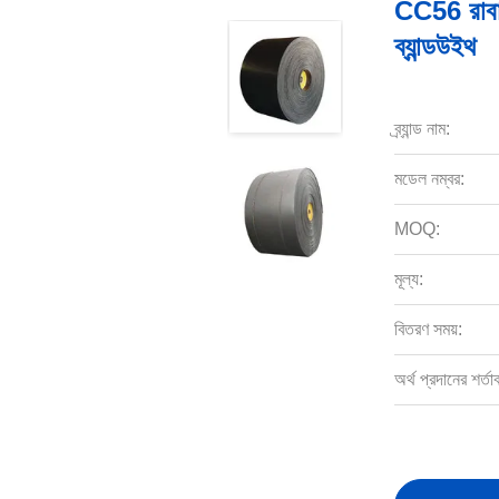
CC56 রাবা
ব্যান্ডউইথ
ব্র্যান্ড নাম:
মডেল নম্বর:
MOQ:
মূল্য:
বিতরণ সময়:
অর্থ প্রদানের শর্তা