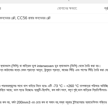
য
যোগানের ক্ষমতা:
প্
ভেয়র বেল্ট
, 
CC56 রাবার কনভেয়র বেল্ট
লা ক্যানভাস (সিসি) বা মাত্রিক তুলা interwoven ডুব ক্যানভাস (ভিসি) থেকে তৈরি করা হয়।
্ন কাঠামোর মধ্যে যেমন প্রান্তে আবৃত, উন্মুক্ত প্রান্ত, মাঝের সিঁড়ি এবং পাশের সিঁড়ি তৈরি করা য
ার পারফরম্যান্সের সাথে খাপ খাইয়ে নিতে হবেঃ এটি -73 °C ∼ +260 °C তাপমাত্রা পরিসরে অবিচ্ছিন্
শক্তি আছে; ভাল স্তর বিচ্ছেদঃ অ্যান্টি-ক্লিপিং, কম ঘর্ষণ সহগ, মসৃণ পৃষ্ঠ;ভাল মাত্রিক স্থিতিশীলতা
ম নয়, ঘর্ষণ 200mm3 এর চেয়ে কম বা সমান নয়,লম্বা নমুনার ইন্টারলেয়ার অ্যাডেসিশন শক্তির গ