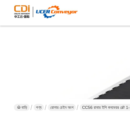
বাড়ি
পণ্য
রোলার চেইন অংশ
CC56 রাবার ইপি কনভেয়র বেল্ট 