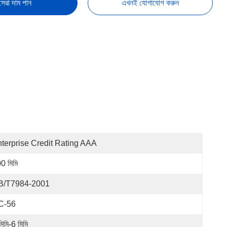
সেরা দাম পান
এখনই যোগাযোগ করুন
terprise Credit Rating AAA
0 মিমি
B/T7984-2001
C-56
মিমি-6 মিমি