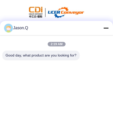
Jason.Q
সোশ্যাল মিডিয়া
2:19 AM
দ্রুত যোগাযোগ
Good day, what product are you looking for?
টেলিফোন
86-23-86636683
ই-মেইল
marketing@cdindustry.com
ঠিকানা
১৪-২৬, ২৫ তলা, বিল্ডিং ১, লংহু তিয়ানজি, ৮৮ জিনসি স্ট্রিট, সিয়ানটাও স্ট্রিট,
ইউবেই জেলা, চংকিং