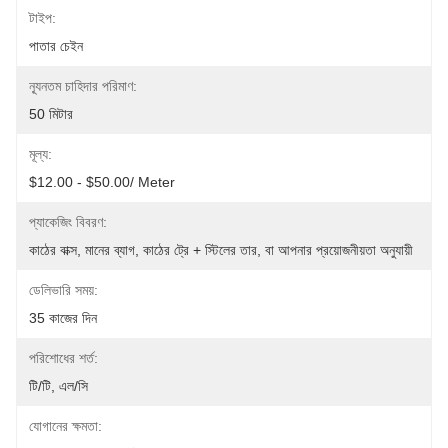
টাইপ:
পাতার চেইন
ন্যূনতম চাহিদার পরিমাণ:
50 মিটার
মূল্য:
$12.00 - $50.00/ Meter
প্যাকেজিং বিবরণ:
কাঠের বাক্স, মানের ব্যাগ, কাঠের ট্রে + স্টিলের তার, বা আপনার প্রয়োজনীয়তা অনুযায়ী
ডেলিভারি সময়:
35 কাজের দিন
পরিশোধের শর্ত:
টি/টি, এল/সি
যোগানের ক্ষমতা: