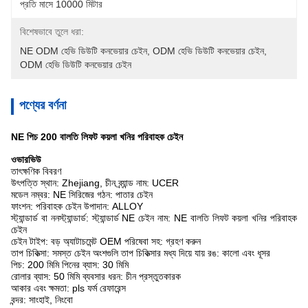
প্রতি মাসে 10000 মিটার
বিশেষভাবে তুলে ধরা:
NE ODM হেভি ডিউটি ​​কনভেয়ার চেইন
, 
ODM হেভি ডিউটি ​​কনভেয়ার চেইন
, 
ODM হেভি ডিউটি ​​কনভেয়ার চেইন
পণ্যের বর্ণনা
NE পিচ 200 বালতি লিফট কয়লা খনির পরিবাহক চেইন
ওভারভিউ
তাৎক্ষণিক বিবরণ
উৎপত্তি স্থান: Zhejiang, চীন ব্র্যান্ড নাম: UCER
মডেল নম্বর: NE সিরিজের গঠন: পাতার চেইন
ফাংশন: পরিবাহক চেইন উপাদান: ALLOY
স্ট্যান্ডার্ড বা ননস্ট্যান্ডার্ড: স্ট্যান্ডার্ড NE চেইন নাম: NE বালতি লিফট কয়লা খনির পরিবাহক
চেইন
চেইন টাইপ: বড় অ্যাটাচমেন্ট OEM পরিষেবা সহ: গ্রহণ করুন
তাপ চিকিত্সা: সমস্ত চেইন অংশগুলি তাপ চিকিত্সার মধ্য দিয়ে যায় রঙ: কালো এবং ধূসর
পিচ: 200 মিমি পিনের ব্যাস: 30 মিমি
রোলার ব্যাস: 50 মিমি ব্যবসার ধরন: চীন প্রস্তুতকারক
আকার এবং ক্ষমতা: pls ফর্ম রেফারেন্স
বন্দর: সাংহাই, নিংবো