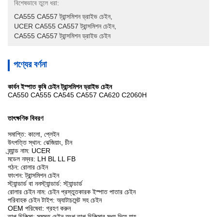
বিশেষভাবে তুলে ধরা:
CA555 CA557 ট্রান্সমিশন ড্রাইভ চেইন
, 
UCER CA555 CA557 ট্রান্সমিশন চেইন
, 
CA555 CA557 ট্রান্সমিশন ড্রাইভ চেইন
পণ্যের বর্ণনা
কার্বন ইস্পাত কৃষি চেইন ট্রান্সমিশন ড্রাইভ চেইন
CA550 CA555 CA545 CA557 CA620 C2060H
তাৎক্ষণিক বিবরণ
সমাপ্তি: কালো, প্লেইন
উৎপত্তি স্থান: ঝেজিয়াং, চীন
ব্র্যান্ড নাম: UCER
মডেল নম্বর: LH BL LL FB
গঠন: রোলার চেইন
ফাংশন: ট্রান্সমিশন চেইন
স্ট্যান্ডার্ড বা ননস্ট্যান্ডার্ড: স্ট্যান্ডার্ড
রোলার চেইন নাম: চেইন প্রস্তুতকারক ইস্পাত পাতার চেইন
পরিবাহক চেইন টাইপ: অ্যাটাচমেন্ট সহ চেইন
OEM পরিষেবা: গ্রহণ করুন
তাপ চিকিত্সা: সমস্ত চেইন অংশ তাপ চিকিত্সার মধ্য দিয়ে যায়