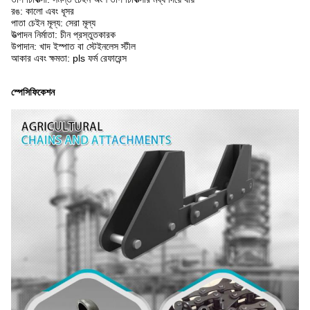
রঙ: কালো এবং ধূসর
পাতা চেইন মূল্য: সেরা মূল্য
উত্পাদন নির্মাতা: চীন প্রস্তুতকারক
উপাদান: খাদ ইস্পাত বা স্টেইনলেস স্টীল
আকার এবং ক্ষমতা: pls ফর্ম রেফারেন্স
স্পেসিফিকেশন