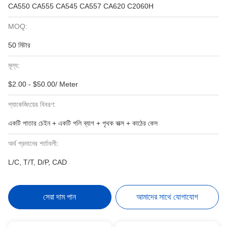
CA550 CA555 CA545 CA557 CA620 C2060H
MOQ:
50 মিটার
মূল্য:
$2.00 - $50.00/ Meter
প্যাকেজিংয়ের বিবরণ:
একটি পাতার চেইন + একটি পলি ব্যাগ + পৃথক বাক্স + কাঠের কেস
অর্থ প্রদানের শর্তাবলী:
L/C, T/T, D/P, CAD
সেরা দাম পান
আমাদের সাথে যোগাযোগ