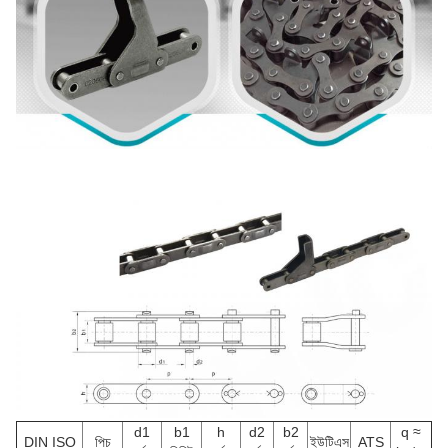
d1
b1
h
d2
b2
q ≈
DIN ISO
পিচ
ইউটিএস
ATS