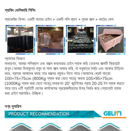
প্যাকিং ডেলিভারি শিপিং
প্যাকেজিং বিশদ: একটি পাতার চেইন + একটি পলি ব্যাগ + পৃথক বাক্স + কাঠের কেস
প্রসবের বিবরণ:
সাধারণত, আমরা পলিব্যাগ এবং বাক্সে কনভেয়ার চেইন প্যাক করি।তারপর বাক্সটি ক্রিয়েটে
রাখুন।আমরা বিনামূল্যে হলুদ বা সাদা বাক্স অফার করি, যা শুধুমাত্র দৈর্ঘ্য এবং আকার চিহ্নিত
করে, গ্রাহক আমাদের কাছে তার বাক্সের নমুনাও দিতে পারে।আমাদের ক্রেট মাত্রা:
100×75×75cm (800Kg প্যাক করা যেতে পারে) অথবা 105×95×75cm
(1000Kg প্যাক করা যেতে পারে);সাধারণত 20' কন্টেইনার প্রায় 20-25 টন প্যাক করতে
পারে তবে এটি প্রতিটি দেশের কাস্টমসের প্রয়োজনীয়তার উপর নির্ভর করে।প্যালেটে প্যাক
করা চেইন সরাসরিও ঐচ্ছিক।
পণ্য সুপারিশ