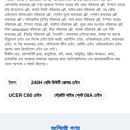
কোম্পানির কনভেয়র বেল্ট পণ্য প্রধানত ইস্পাত তারের দড়ি কোর পরিবাহক বেল্ট, ইস্পাত তারের
দড়ি উত্তোলন বেল্ট, বালতি লিফট পরিবাহক বেল্ট, সাইডওয়াল পরিবাহক বেল্ট, বড় ঝোঁক
ঢেউতোলা সাইডওয়াল পরিবাহক বেল্ট, প্লেইন তুলো কনভেয়র বেল্ট, প্লেইন কনভেয়র বেল্ট,
কনভেয়র বেল্ট। পলিয়েস্টার (ইপি) পরিবাহক বেল্ট, সাদা রাবার পরিবাহক বেল্ট, ইস্পাত তারের
পরিবাহক বেল্ট, ইস্পাত তারের বেল্ট, প্যাটার্ন পরিবাহক বেল্ট, পুরো কোর অ-দাহ্য পরিবাহক বেল্ট,
শিখা retardant পরিবাহক বেল্ট, PU পরিবাহক বেল্ট, হালকা পরিবাহক বেল্ট এবং পিউ
কনভেয়র বেল্ট, PVG পরিবাহক বেল্ট, ইত্যাদি। কনভেয়ার চেইনের জন্য, আমরা সব ধরণের
স্ট্যান্ডার্ড চেইন এবং বিশেষ চেইন তৈরি করছি: ড্রাইভিং চেইন, এগ্রিকালচার চেইন, কনভেয়ার
চেইন, লং পিচ কনভেয়ার চেইন, স্টেইনলেস স্টীল চেইন, হোস্টিং চেইন, মোটরসাইকেল চেইন,
ড্রপড নকল রিভেটলেস চেইন এবং তাই।
দীর্ঘদিন ধরে, কোম্পানিটি বন্দর, ধাতুবিদ্যা, খনি, কয়লা, ফাউন্ড্রি, বিল্ডিং উপকরণ, খাদ্য,
রাসায়নিক এবং অন্যান্য বাজারের প্রচারের জন্য প্রতিশ্রুতিবদ্ধ এবং ব্যবহারকারীদের কাছ
থেকে প্রশংসা ও সমর্থন জিতেছে।
ট্যাগ:
240H হেভি ডিউটি ​​রোলার চেইন
UCER C60 চেইন
স্ট্রেইট সাইড প্লেট 08A চেইন
সংশ্লিষ্ট পণ্য