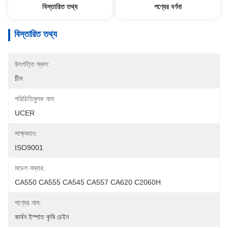
বিস্তারিত তথ্য
পণ্যের বর্ণনা
বিস্তারিত তথ্য
উৎপত্তি স্থল:
চীন
পরিচিতিমুলক নাম:
UCER
সাক্ষ্যদান:
ISO9001
মডেল নম্বার:
CA550 CA555 CA545 CA557 CA620 C2060H
পণ্যের নাম:
কার্বন ইস্পাত কৃষি চেইন