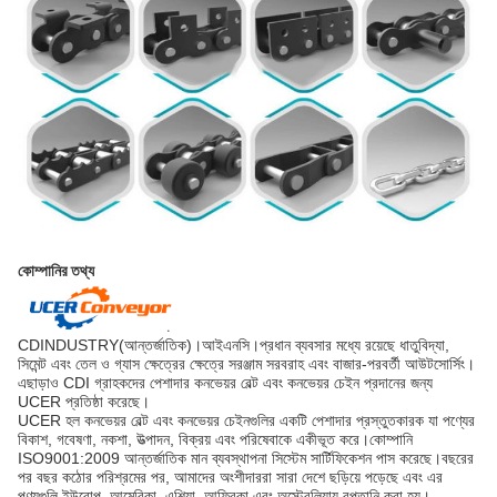
কোম্পানির তথ্য
CDINDUSTRY(আন্তর্জাতিক)।আইএনসি।প্রধান ব্যবসার মধ্যে রয়েছে ধাতুবিদ্যা,
সিমেন্ট এবং তেল ও গ্যাস ক্ষেত্রের ক্ষেত্রে সরঞ্জাম সরবরাহ এবং বাজার-পরবর্তী আউটসোর্সিং।
এছাড়াও CDI গ্রাহকদের পেশাদার কনভেয়র বেল্ট এবং কনভেয়র চেইন প্রদানের জন্য
UCER প্রতিষ্ঠা করেছে।
UCER হল কনভেয়র বেল্ট এবং কনভেয়র চেইনগুলির একটি পেশাদার প্রস্তুতকারক যা পণ্যের
বিকাশ, গবেষণা, নকশা, উত্পাদন, বিক্রয় এবং পরিষেবাকে একীভূত করে।কোম্পানি
ISO9001:2009 আন্তর্জাতিক মান ব্যবস্থাপনা সিস্টেম সার্টিফিকেশন পাস করেছে।বছরের
পর বছর কঠোর পরিশ্রমের পর, আমাদের অংশীদাররা সারা দেশে ছড়িয়ে পড়েছে এবং এর
পণ্যগুলি ইউরোপ, আমেরিকা, এশিয়া, আফ্রিকা এবং অস্ট্রেলিয়ায় রপ্তানি করা হয়।