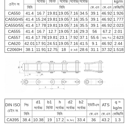
সর্বোচ্চ
মিনিট
সর্বোচ্চ
সর্বোচ্চ
সর্বোচ্চ
kg/m
চেইন নং
মিমি
মিমি
কে.এন
কে.এন
কেজি/মি
CA550
41.4
16.7
19.81
19.05
7.16
34.5
39.1
46.92
1.926
CA550/45
41.4
15.24
19.81
19.05
7.16
35.5
39.1
46.92
1.777
CA550/55
41.4
17.78
19.81
19.05
7.16
35.5
39.1
46.92
2.023
CA555
41.4
16.7
12.7
19.05
7.16
29.3
56
67.2
2.01
CA557
41.4
17.78
19.81
23.1
7.92
37.1
55.6
৬৬.৭২
2.623
CA620
42.01
17.91
24.51
19.05
7.16
41.5
9.1
46.92
2.44
C2060H
38.1
11.91
12.75
18
৫.৯৪
28.6
31.1
37.32
1.518
d1
b1
h
d2
b2
q ≈
DIN ISO
পিচ
ইউটিএস
ATS
সর্বোচ্চ
মিনিট
সর্বোচ্চ
সর্বোচ্চ
সর্বোচ্চ
kg/m
চেইন নং
মিমি
মিমি
কে.এন
কে.এন
কেজি/মি
CA395
38.4
10.38
19
17.2
৬.৯২
33.4
36
43.2
1.3