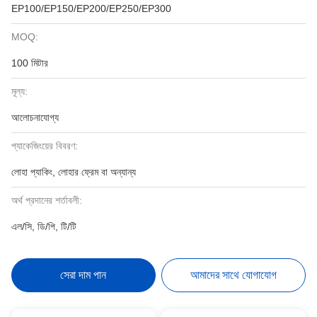
EP100/EP150/EP200/EP250/EP300
MOQ:
100 মিটার
মূল্য:
আলোচনাযোগ্য
প্যাকেজিংয়ের বিবরণ:
লোহা প্যাকিং, লোহার ফ্রেম বা অন্যান্য
অর্থ প্রদানের শর্তাবলী:
এল/সি, ডি/পি, টি/টি
সেরা দাম পান
আমাদের সাথে যোগাযোগ