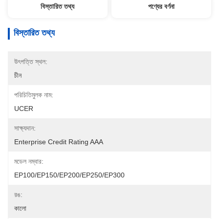
বিস্তারিত তথ্য
পণ্যের বর্ণনা
বিস্তারিত তথ্য
উৎপত্তি স্থল:
চীন
পরিচিতিমুলক নাম:
UCER
সাক্ষ্যদান:
Enterprise Credit Rating AAA
মডেল নম্বার:
EP100/EP150/EP200/EP250/EP300
রঙ:
কালো