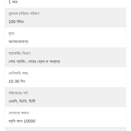
1 বছর
ন্যূনতম চাহিদার পরিমাণ:
100 মিটার
মূল্য:
আলোচনাযোগ্য
প্যাকেজিং বিবরণ:
লোহা প্যাকিং, লোহার ফ্রেম বা অন্যান্য
ডেলিভারি সময়:
10-30 দিন
পরিশোধের শর্ত:
এল/সি, ডি/পি, টি/টি
যোগানের ক্ষমতা:
প্রতি মাসে 10000