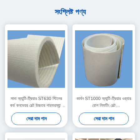
সংশ্লিষ্ট পণ্য
সাদা অ্যান্টি-ট্রিয়ার ST630 স্টিলের
কার্বন ST1000 অ্যান্টি-ট্রিয়ার ওয়্যার
কর্ড কনভেয়র বেল্ট উচ্চতর পারফরম্যান্স
রোপ লিফটিং বেল্ট
এবং দীর্ঘস্থায়ী
1300mm*15000mm শিল্প
সেরা দাম পান
সেরা দাম পান
অ্যাপ্লিকেশনগুলিতে