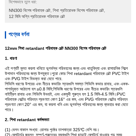
বিশেষভাবে তুলে ধরা:
NN300 বিশেষ পরিবাহক বেল্ট
, 
শিখা প্রতিরোধক বিশেষ পরিবাহক বেল্ট
, 
12 মিমি অগ্নি প্রতিরোধক পরিবাহক বেল্ট
পণ্যের বর্ণনা
12mm শিখা retardant পরিবাহক বেল্ট NN300 বিশেষ পরিবাহক বেল্ট
1. ধারণা
এই পণ্যটি মূলত কয়লা খনিতে ভূগর্ভস্থ পরিবহনের জন্য এবং ধাতুবিদ্যা এবং রাসায়নিক শিল্পে
উপাদান পরিবহনের জন্য উপযুক্ত।পুরো কোর শিখা retardant পরিবাহক বেল্ট PVC টাইপ
এবং PVG টাইপ বিভক্ত করা যেতে পারে.
পিভিসি ধরণের উপরের এবং নীচের কভারিং স্তরগুলি সমস্ত পিভিসি কভার রাবার, এবং একক-
পার্শ্বযুক্ত আঠালো হল ≥0.8 মিমি;পিভিজি ধরণের উপরের এবং নীচের কভারিং স্তরগুলি
নাইট্রিল রাবার এবং পিভিসি উভয়ই, এবং একমুখী পুরুত্ব হল 1.5 মিমি-4.5 মিমি।PVC
পরিবাহক বেল্টের পরিবহন প্রবণতা কোণ 16° এর কম, এবং PVG পরিবাহক বেল্টের পরিবহন
প্রবণতা কোণ 20° এর কম, যা কয়লা খনি এবং ভূগর্ভস্থ পরিবহনের জন্য ব্যবহার করা যেতে
পারে।
2. শিখা retardant কর্মক্ষমতা
(1) বেলন নাকাল সংখ্যা: রোলার পৃষ্ঠের তাপমাত্রা 325℃ বেশি নয়।
(2) ব্লোটর্চের জ্বলন: সম্পূর্ণ-পুরুত্বের নমুনাগুলি শিখা ছাড়াই ব্লোটর্চে যাওয়ার গড় সময়