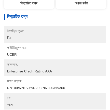
বিস্তারিত তথ্য
পণ্যের বর্ণনা
বিস্তারিত তথ্য
উৎপত্তি স্থল:
চীন
পরিচিতিমুলক নাম:
UCER
সাক্ষ্যদান:
Enterprise Credit Rating AAA
মডেল নম্বার:
NN100/NN150/NN200/NN250/NN300
রঙ:
কালো