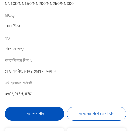
NN100/NN150/NN200/NN250/NN300
MOQ:
100 মিটার
মূল্য:
আলোচনাযোগ্য
প্যাকেজিংয়ের বিবরণ:
লোহা প্যাকিং, লোহার ফ্রেম বা অন্যান্য
অর্থ প্রদানের শর্তাবলী:
এল/সি, ডি/পি, টি/টি
সেরা দাম পান
আমাদের সাথে যোগাযোগ