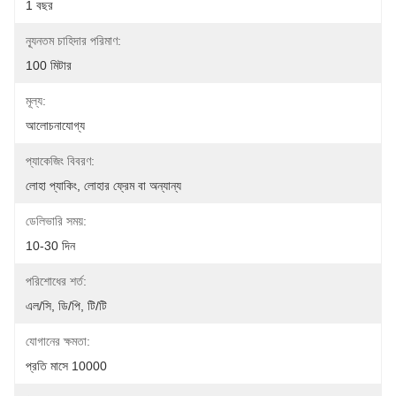
1 বছর
ন্যূনতম চাহিদার পরিমাণ:
100 মিটার
মূল্য:
আলোচনাযোগ্য
প্যাকেজিং বিবরণ:
লোহা প্যাকিং, লোহার ফ্রেম বা অন্যান্য
ডেলিভারি সময়:
10-30 দিন
পরিশোধের শর্ত:
এল/সি, ডি/পি, টি/টি
যোগানের ক্ষমতা:
প্রতি মাসে 10000