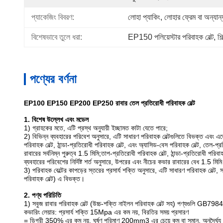
প্যাকেজিং বিবরণ:
লোহা প্যাকিং, লোহার ফ্রেম বা অন্যান্
বিশেষভাবে তুলে ধরা:
EP150 পলিয়েস্টার পরিবাহক বেল্ট
, 
শি
পণ্যের বর্ণনা
EP100 EP150 EP200 EP250 রাবার তেল প্রতিরোধী পরিবাহক বেল্ট
1. বিশেষ উল্লেখ এবং মডেল
1) গ্রাহকের মতে, এটি প্রস্থ অনুযায়ী ইচ্ছামত কাটা যেতে পারে;
2) বিভিন্ন ব্যবহারের পরিবেশ অনুসারে, এটি সাধারণ পরিবাহক বেল্টগুলিতে বিভক্ত এবং এত
পরিবাহক বেল্ট, ঠান্ডা-প্রতিরোধী পরিবাহক বেল্ট, এবং অ্যাসিড-বেস পরিবাহক বেল্ট, তেল-প্
রাবারের সর্বনিম্ন পুরুত্ব 1.5 মিমি;তাপ-প্রতিরোধী পরিবাহক বেল্ট, ঠান্ডা-প্রতিরোধী পরি
ব্যবহারের পরিবেশের নির্দিষ্ট শর্ত অনুসারে, উপরের এবং নীচের কভার রাবারের বেধ 1.5 মিমি 
3) পরিবাহক বেল্টের কাপড়ের স্তরের প্রসার্য শক্তি অনুসারে, এটি সাধারণ পরিবাহক বেল্ট,
পরিবাহক বেল্ট) এ বিভক্ত।
2. পণ্য পরিচিতি
1) সবুজ রাবার পরিবাহক বেল্ট (উচ্চ-শক্তি নাইলন পরিবাহক বেল্ট সহ) পণ্যগুলি GB7
কভারিং লেয়ার: প্রসার্য শক্তি 15Mpa এর কম নয়, বিরতির সময় প্রসারণ
= ডিগ্রী 350% এর কম নয়, ঘর্ষণ পরিমাণ 200mm3 এর চেয়ে কম বা সমান, অনুদৈর্ঘ্য 