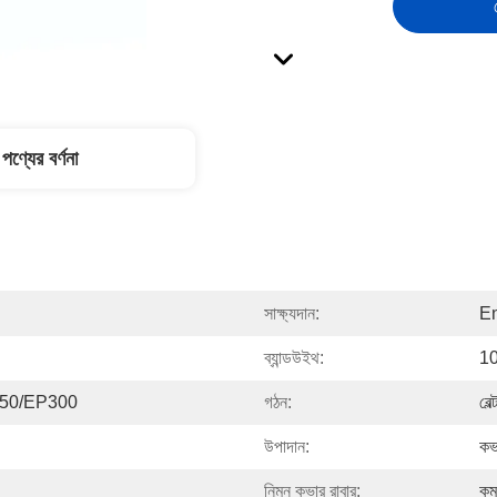
পণ্যের বর্ণনা
সাক্ষ্যদান:
En
ব্যান্ডউইথ:
10
50/EP300
গঠন:
বেল
উপাদান:
কভ
নিম্ন কভার রাবার:
কম