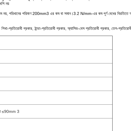
েশি নয়
নয়, পরিধানের পরিমাণ 200mm3 এর কম বা সমান।3.2 N/mm-এর কম পূর্ণ বেধের বিরতিতে অনুদৈর্ঘ্য 
র, শিখা-প্রতিরোধী প্রকার, ঠান্ডা-প্রতিরোধী প্রকার, অ্যাসিড-বেস প্রতিরোধী প্রকার, তেল-প্রতিরো
মাণ ≤90mm 3