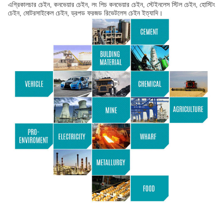
এগ্রিকালচার চেইন, কনভেয়ার চেইন, লং পিচ কনভেয়ার চেইন, স্টেইনলেস স্টিল চেইন, হোস্টিং
চেইন, মোটরসাইকেল চেইন, ড্রপড ফরজড রিভেটলেস চেইন ইত্যাদি।