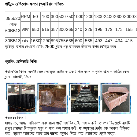
পাউন্ডে রেডিলোড ক্ষমতা।ভ্যারিয়াস গতিতে
RPM
50
100
300
500
750
1000
1200
1800
2400
2600
3000
3
35bb20
থেকে
বোঝা
650
515
357
300
265
240
225
195
179
173
155
60BB13
80BB13
বোঝা
1630
1290
895
755
665
600
565
493
447
434
415
দ্রষ্টব্য: উপরে দেখানো রেটিং 2500 ঘন্টার গড় ভারবহন জীবনের উপর ভিত্তি করে
প্যাকিং ডেলিভারি শিপিং
প্যাকেজিং বিশদ: একটি তেল ক্ষেত্রের চেইন + একটি পলি ব্যাগ + পৃথক বাক্স + কাঠের কেস
বন্দর: সাংহাই, নিংবো
প্রসবের বিবরণ:
সাধারণত, আমরা পলিব্যাগ এবং বাক্সে গাড়ী প্যাকিং চেইন প্যাক করি।তারপর ক্রিয়েটে বাক্সটি
রাখুন।আমরা বিনামূল্যে হলুদ বা সাদা বাক্স অফার করি, যা শুধুমাত্র দৈর্ঘ্য এবং আকার চিহ্নিত
করে, গ্রাহক আমাদের কাছে তার বাক্সের নমুনাও দিতে পারে।আমাদের ক্রেট মাত্রা: