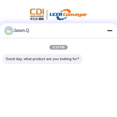
Jason.Q
সোশ্যাল মিডিয়া
5:10 PM
দ্রুত যোগাযোগ
Good day, what product are you looking for?
টেলিফোন
86-23-86636683
ই-মেইল
marketing@cdindustry.com
ঠিকানা
১৪-২৬, ২৫ তলা, বিল্ডিং ১, লংহু তিয়ানজি, ৮৮ জিনসি স্ট্রিট, সিয়ানটাও স্ট্রিট,
ইউবেই জেলা, চংকিং