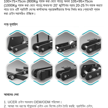
100×75×75cm (800Kg প্যাক করা যেতে পারে) অথবা 105×95×75cm
(1000Kg প্যাক করা যেতে পারে);সাধারণত 20' কন্টেইনার প্রায় 20-25 টন প্যাক করতে
পারে তবে এটি প্রতিটি দেশের কাস্টমসের প্রয়োজনীয়তার উপর নির্ভর করে।প্যালেটে প্যাক
করা চেইন সরাসরিও ঐচ্ছিক।
পণ্য সুপারিশ
আমাদের সেবা
1. UCER চেইন সরবরাহ OEM/ODM পরিষেবা।
2. আমরা সব ধরণের স্ট্যান্ডার্ড চেইন এবং বিশেষ চেইন তৈরি করছি: ড্রাইভিং চেইন,