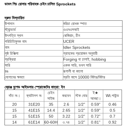
ডাবল পিচ রোলার পরিবাহক চেইন চালিত Sprockets
দ্রুত বিস্তারিত
উপাদান
মরিচা রোধক স্পাত
স্ট্যান্ডার্ড
এএনএসআই
উৎপত্তি স্থল
ঝেজিয়াং, চীন
পরিচিতিমুলক নাম
UCER
নাম
Idler Sprockets
পৃষ্ঠ চিকিত্সা
গ্রাহকের প্রয়োজন অনুযায়ী
প্রক্রিয়া
Forging বা ঢালাই, hobbing
সারি
একক সারি, ডবল সারি
রঙ
রূপালী বা কালো
যোগানের ক্ষমতা
প্রতি মাসে 10000 মিটার/মিটার
ব্রোঞ্জ বুশেড আইডলার স্প্রোকেটের মাত্রা: ইন
চেইন
ই★
দাঁত নং।
ক্যাটালগ নং
করবেন
স্টক বোর
Wt.পাউন্ড
সাইজ
আবছা।
20
31E20
35
2.6
1/2"
0.59"
0.46
15
41E15
14.4
2.65
1/2"
0.59"
0.5
15
51E15
50
3.22
1/2"
0.72"
0.7
14
61E14
60-60H
৩.৭৪
1/2"
0.81"
0.92