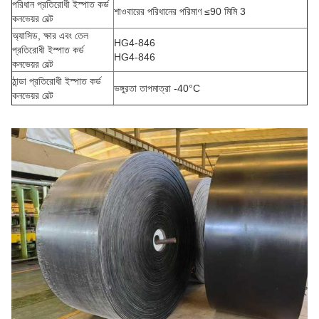
পরিধান প্রতিরোধী ইস্পাত কর্ড
শাওবারের পরিধানের পরিমাণ ≤90 মিমি 3
কনভেয়র বেল্ট
অ্যাসিড, ক্ষার এবং তেল
HG4-846
প্রতিরোধী ইস্পাত কর্ড
HG4-846
কনভেয়র বেল্ট
ঠান্ডা প্রতিরোধী ইস্পাত কর্ড
ভঙ্গুরতা তাপমাত্রা -40°C
কনভেয়র বেল্ট