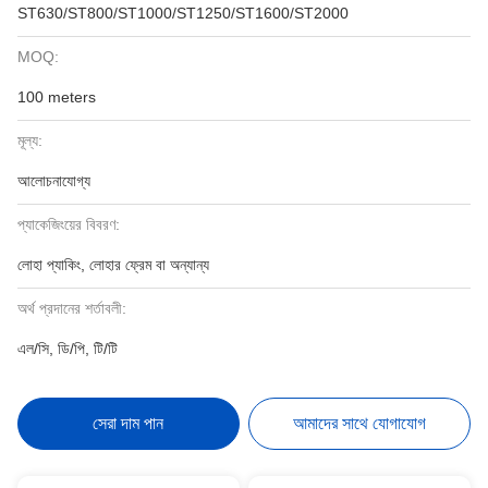
ST630/ST800/ST1000/ST1250/ST1600/ST2000
MOQ:
100 meters
মূল্য:
আলোচনাযোগ্য
প্যাকেজিংয়ের বিবরণ:
লোহা প্যাকিং, লোহার ফ্রেম বা অন্যান্য
অর্থ প্রদানের শর্তাবলী:
এল/সি, ডি/পি, টি/টি
সেরা দাম পান
আমাদের সাথে যোগাযোগ