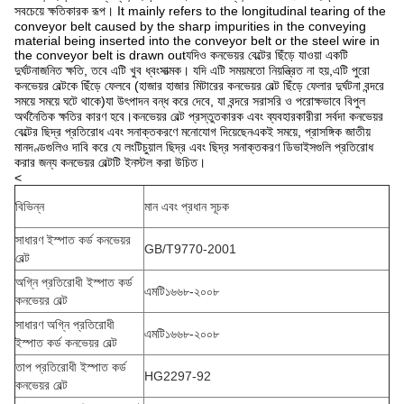
সবচেয়ে ক্ষতিকারক রূপ। It mainly refers to the longitudinal tearing of the
conveyor belt caused by the sharp impurities in the conveying
material being inserted into the conveyor belt or the steel wire in
the conveyor belt is drawn outযদিও কনভেয়র বেল্টের ছিঁড়ে যাওয়া একটি
দুর্ঘটনাজনিত ক্ষতি, তবে এটি খুব ধ্বংসাত্মক। যদি এটি সময়মতো নিয়ন্ত্রিত না হয়,এটি পুরো
কনভেয়র বেল্টকে ছিঁড়ে ফেলবে (হাজার হাজার মিটারের কনভেয়র বেল্ট ছিঁড়ে ফেলার দুর্ঘটনা বন্দরে
সময়ে সময়ে ঘটে থাকে)যা উৎপাদন বন্ধ করে দেবে, যা বন্দরে সরাসরি ও পরোক্ষভাবে বিপুল
অর্থনৈতিক ক্ষতির কারণ হবে।কনভেয়র বেল্ট প্রস্তুতকারক এবং ব্যবহারকারীরা সর্বদা কনভেয়র
বেল্টের ছিদ্র প্রতিরোধ এবং সনাক্তকরণে মনোযোগ দিয়েছেনএকই সময়ে, প্রাসঙ্গিক জাতীয়
মানদণ্ডগুলিও দাবি করে যে লংটিচুয়াল ছিদ্র এবং ছিদ্র সনাক্তকরণ ডিভাইসগুলি প্রতিরোধ
করার জন্য কনভেয়র বেল্টটি ইনস্টল করা উচিত।
<
বিভিন্ন
মান এবং প্রধান সূচক
সাধারণ ইস্পাত কর্ড কনভেয়র
GB/T9770-2001
বেল্ট
অগ্নি প্রতিরোধী ইস্পাত কর্ড
এমটি১৬৬৮-২০০৮
কনভেয়র বেল্ট
সাধারণ অগ্নি প্রতিরোধী
এমটি১৬৬৮-২০০৮
ইস্পাত কর্ড কনভেয়র বেল্ট
তাপ প্রতিরোধী ইস্পাত কর্ড
HG2297-92
কনভেয়র বেল্ট