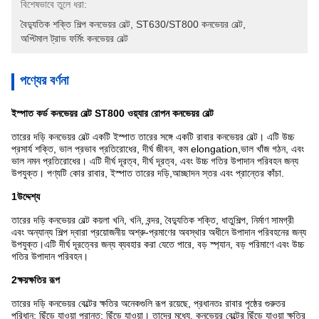
বিশেষভাবে তুলে ধরা:
বৈদ্যুতিক শক্তি শিল্প কনভেয়র বেল্ট
, 
ST630/ST800 কনভেয়র বেল্ট
, 
অপ্টিমাল ট্রাভ ফর্মিং কনভেয়র বেল্ট
পণ্যের বর্ণনা
ইস্পাত কর্ড কনভেয়র বেল্ট ST800 ওয়্যার রোপন কনভেয়র বেল্ট
তারের দড়ি কনভেয়র বেল্ট একটি ইস্পাত তারের সঙ্গে একটি রাবার কনভেয়র বেল্ট। এটি উচ্চ
প্রসার্য শক্তি, ভাল প্রভাব প্রতিরোধের, দীর্ঘ জীবন, কম elongation,ভাল খাঁজ গঠন, এবং
ভাল নমন প্রতিরোধের। এটি দীর্ঘ দূরত্ব, দীর্ঘ দূরত্ব, এবং উচ্চ গতির উপাদান পরিবহন জন্য
উপযুক্ত। পণ্যটি কোর রাবার, ইস্পাত তারের দড়ি,আচ্ছাদন স্তর এবং প্রান্তের কাঁচা.
1উদ্দেশ্য
তারের দড়ি কনভেয়র বেল্ট কয়লা খনি, খনি, বন্দর, বৈদ্যুতিক শক্তি, ধাতুশিল্প, নির্মাণ সামগ্রী
এবং অন্যান্য শিল্প দ্বারা প্রয়োজনীয় অশ্রু-প্রমাণের অবস্থার অধীনে উপাদান পরিবহনের জন্য
উপযুক্ত।এটি দীর্ঘ দূরত্বের জন্য ব্যবহার করা যেতে পারে, বড় স্প্যান, বড় পরিমাণে এবং উচ্চ
গতির উপাদান পরিবহন।
2ক্ষয়ক্ষতির রূপ
তারের দড়ি কনভেয়র বেল্টের ক্ষতির অনেকগুলি রূপ রয়েছে, প্রধানতঃ রাবার পৃষ্ঠের গুরুতর
পরিধান; ছিঁড়ে যাওয়া প্রান্ত; ছিঁড়ে যাওয়া। তাদের মধ্যে, কনভেয়র বেল্টের ছিঁড়ে যাওয়া ক্ষতির