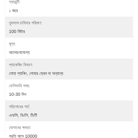
গ্যারান্টি:
১ বছর
ন্যূনতম চাহিদার পরিমাণ:
100 মিটার
মূল্য:
আলোচনাযোগ্য
প্যাকেজিং বিবরণ:
লোহা প্যাকিং, লোহার ফ্রেম বা অন্যান্য
ডেলিভারি সময়:
10-30 দিন
পরিশোধের শর্ত:
এল/সি, ডি/পি, টি/টি
যোগানের ক্ষমতা:
প্রতি মাসে 10000