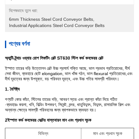
বিশেষভাবে তুলে ধরা:
6mm Thickness Steel Cord Conveyor Belts
, 
Industrial Applications Steel Cord Conveyor Belts
পণ্যের বর্ণনা
অ্যান্টি-ট্র্যাচ ওয়্যার রোপ লিফটিং বেল্ট ST630 স্টিল কর্ড কনভেয়র বেল্ট
ইস্পাত তারের দড়ি উত্তোলন বেল্ট উচ্চ প্রসার্য শক্তি আছে, ভাল প্রভাব প্রতিরোধের, দীর্ঘ
সেবা জীবন, ব্যবহারে ছোট elongation, ভাল খাঁজ গঠন, ভাল flexural প্রতিরোধের,এবং
দীর্ঘ দূরত্বের জন্য উপযুক্ত, বড় পরিবহন দূরত্ব, এবং উচ্চ গতির সামগ্রী পরিবহন।
1. বৈশিষ্ট্য
পণ্যটি কোর কাঁচা, স্টিলের তারের দড়ি, আবরণ স্তর এবং প্রান্ত কাঁচা দিয়ে গঠিত
·ব্যবহারঃ কয়লা, খনি, বিল্ডিং উপকরণ, সিমেন্ট, বন্দর, ধাতুবিদ্যুৎ, বিদ্যুৎ, রাসায়নিক শিল্প এবং
অন্যান্য ক্ষেত্রে সামগ্রী পরিবহনের জন্য ব্যাপকভাবে ব্যবহৃত হয়।
2ইস্পাত কর্ড কনভেয়র বেল্টের বাস্তবায়ন মান এবং প্রধান সূচক
বিভিন্ন
মান এবং প্রধান সূচক