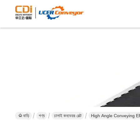
বাড়ি
পণ্য
ঢালাই কনভেয়র বেল্ট
High Angle Conveying E