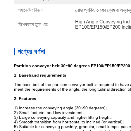
প্যাকেজিং বিবরণ:
লোহা প্যাকিং, লোহার ফ্রেম বা অন্যান্
High Angle Conveying Incl
বিশেষভাবে তুলে ধরা:
EP100/EP150/EP200 Incli
পণ্যের বর্ণনা
Partition conveyor belt 30~90 degrees EP100/EP150/EP200
1. Baseband requirements
The base belt of the partition conveyor belt is required to have
meet the requirements of the angle, the longitudinal direction of
2. Features
1) Increase the conveying angle (30~90 degrees);
2) Small footprint and low investment;
3) Large conveying capacity and higher lifting height;
4) Smooth transition from horizontal to inclined (or vertical);
5) Suitable for conveying powdery, granular, small lumps, paste 