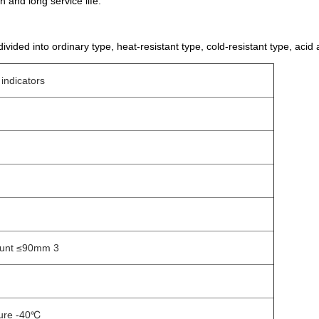
 and long service life.
ided into ordinary type, heat-resistant type, cold-resistant type, acid an
indicators
unt ≤90mm 3
ture -40℃