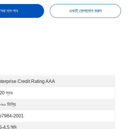
সেরা দাম পান
এখনই যোগাযোগ করুন
terprise Credit Rating AAA
20 স্তর
-৯০ ডিগ্রি
b7984-2001
5-4.5 মিমি