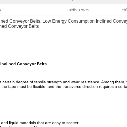
য
যোগানের ক্ষমতা:
প্
ined Conveyor Belts
, 
Low Energy Consumption Inclined Convey
ned Conveyor Belts
 Inclined Conveyor Belts
 a certain degree of tensile strength and wear resistance. Among them, f
 the tape must be flexible, and the transverse direction requires a certai
and liquid materials that are easy to scatter;