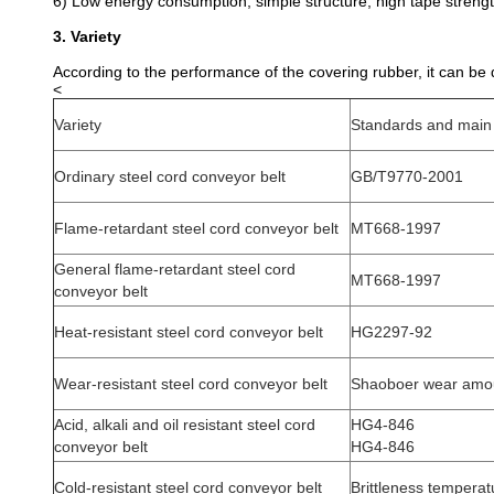
6) Low energy consumption, simple structure, high tape strength
3. Variety
According to the performance of the covering rubber, it can be div
<
Variety
Standards and main 
Ordinary steel cord conveyor belt
GB/T9770-2001
Flame-retardant steel cord conveyor belt
MT668-1997
General flame-retardant steel cord
MT668-1997
conveyor belt
Heat-resistant steel cord conveyor belt
HG2297-92
Wear-resistant steel cord conveyor belt
Shaoboer wear amo
Acid, alkali and oil resistant steel cord
HG4-846
conveyor belt
HG4-846
Cold-resistant steel cord conveyor belt
Brittleness tempera