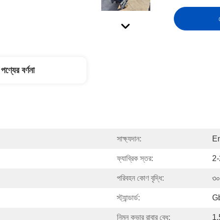
পণ্যের বর্ণনা
সাক্ষ্যদান:
En
ফ্যাব্রিক স্তর:
2-
পরিবহন কোণ বৃদ্ধি:
৩০
স্ট্যান্ডার্ড:
G
নিম্ন কভার রাবার বেধ:
1.