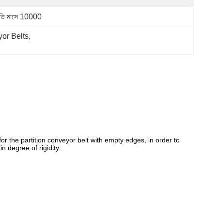
রতি মাসে 10000
or Belts
, 
or the partition conveyor belt with empty edges, in order to
n degree of rigidity.