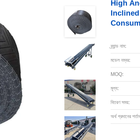
High An
Incline
Consum
ব্র্যান্ড নাম:
মডেল নম্বর:
MOQ:
মূল্য:
বিতরণ সময়:
অর্থ প্রদানের শর্তা