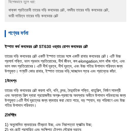
বিশেষভাবে তুলে ধরা:
ধাক্কা প্রতিরোধী তারের দড়ি কনভেয়র বেল্ট
, 
নমনীয় তারের দড়ি কনভেয়র বেল্ট
, 
ভারী দায়িত্ব তারের দড়ি কনভেয়র বেল্ট
পণ্যের বর্ণনা
ইস্পাত কর্ড কনভেয়র বেল্ট ST630 ওয়্যার রোপন কনভেয়র বেল্ট
তারের দড়ি কনভেয়র বেল্ট একটি ইস্পাত তারের সঙ্গে একটি রাবার কনভেয়র বেল্ট। এটি উচ্চ
প্রসার্য শক্তি, ভাল প্রভাব প্রতিরোধের, দীর্ঘ জীবন, কম elongation,ভাল খাঁজ গঠন, এবং
ভাল নমন প্রতিরোধের। এটি দীর্ঘ দূরত্ব, দীর্ঘ দূরত্ব, এবং উচ্চ গতির উপাদান পরিবহন জন্য
উপযুক্ত। পণ্যটি কোর রাবার, ইস্পাত তারের দড়ি,আচ্ছাদন স্তর এবং প্রান্তের কাঁচা.
1উদ্দেশ্য
তারের দড়ি কনভেয়র বেল্ট কয়লা খনি, খনি, বন্দর, বৈদ্যুতিক শক্তি, ধাতুশিল্প, নির্মাণ সামগ্রী
এবং অন্যান্য শিল্প দ্বারা প্রয়োজনীয় অশ্রু-প্রমাণের অবস্থার অধীনে উপাদান পরিবহনের জন্য
উপযুক্ত।এটি দীর্ঘ দূরত্বের জন্য ব্যবহার করা যেতে পারে, বড় স্প্যান, বড় পরিমাণে এবং উচ্চ
গতির উপাদান পরিবহন।
2বৈশিষ্ট্য
1) অনুমোদিত ব্যবহারের তীব্রতা উচ্চ, এবং নিরাপত্তা ফ্যাক্টর উচ্চ;
2) খুব ছোট প্রসারিত এবং সংক্ষিপ্ত টেনশন স্ট্রোক দূরত্ব;