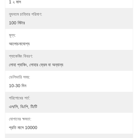
1 ২ মাস
ন্যূনতম চাহিদার পরিমাণ:
100 মিটার
মূল্য:
আলোচনাযোগ্য
প্যাকেজিং বিবরণ:
লোহা প্যাকিং, লোহার ফ্রেম বা অন্যান্য
ডেলিভারি সময়:
10-30 দিন
পরিশোধের শর্ত:
এল/সি, ডি/পি, টি/টি
যোগানের ক্ষমতা:
প্রতি মাসে 10000