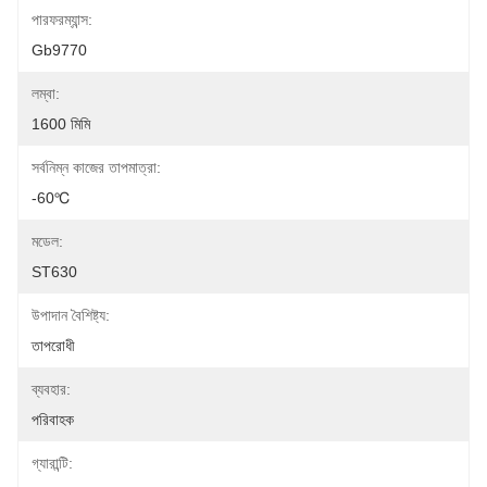
পারফরম্যান্স:
Gb9770
লম্বা:
1600 মিমি
সর্বনিম্ন কাজের তাপমাত্রা:
-60℃
মডেল:
ST630
উপাদান বৈশিষ্ট্য:
তাপরোধী
ব্যবহার:
পরিবাহক
গ্যারান্টি: