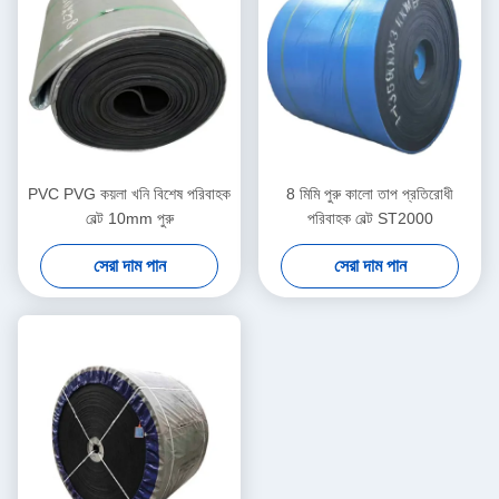
PVC PVG কয়লা খনি বিশেষ পরিবাহক
8 মিমি পুরু কালো তাপ প্রতিরোধী
বেল্ট 10mm পুরু
পরিবাহক বেল্ট ST2000
সেরা দাম পান
সেরা দাম পান