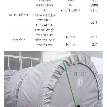
প্রসার্য শক্তি
এমপিএ
-10
বিরতিতে বাড়ানো
%
≥300
ঘর্ষণ
cm3/1.61কিমি
≤1.0
ওভারলে কর্মক্ষমতা
অ্যাসিড প্রতিরোধের
সহগ 30%
≥0.7
H2SO4 ঘরের
তাপমাত্রা 24 ঘন্টা
কভার স্তর এবং
N/mm
-2.7
বন্ধন শক্তি
কাপড় স্তর মধ্যে
স্তরগুলির মধ্যে
N/mm
-2.7