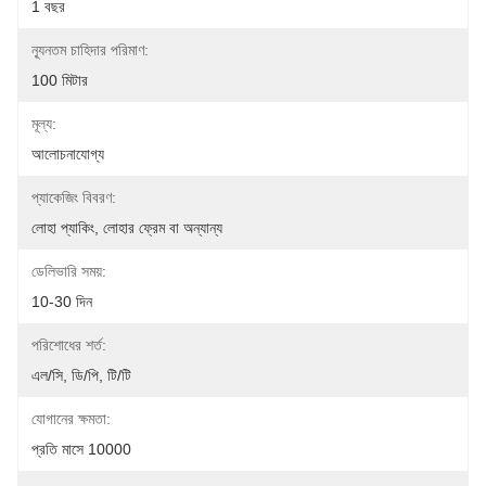
1 বছর
ন্যূনতম চাহিদার পরিমাণ:
100 মিটার
মূল্য:
আলোচনাযোগ্য
প্যাকেজিং বিবরণ:
লোহা প্যাকিং, লোহার ফ্রেম বা অন্যান্য
ডেলিভারি সময়:
10-30 দিন
পরিশোধের শর্ত:
এল/সি, ডি/পি, টি/টি
যোগানের ক্ষমতা:
প্রতি মাসে 10000