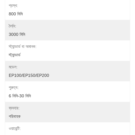
প্রস্থ:
800 মিমি
দৈর্ঘ্য:
3000 মিমি
স্ট্যান্ডার্ড বা অমানক:
স্ট্যান্ডার্ড
মডেল:
EP100/EP150/EP200
পুরুত্ব:
6 মিমি-30 মিমি
ব্যবহার:
পরিবাহক
ওয়ারেন্টি: