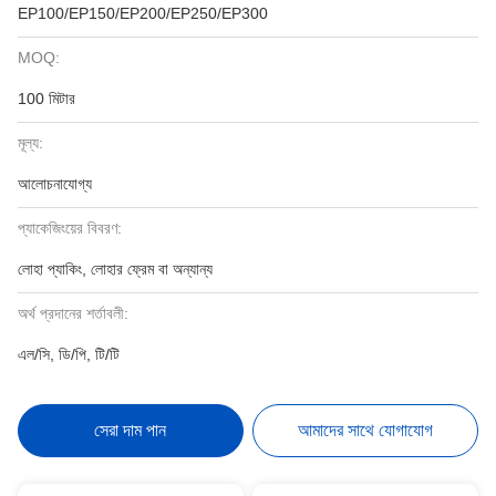
EP100/EP150/EP200/EP250/EP300
MOQ:
100 মিটার
মূল্য:
আলোচনাযোগ্য
প্যাকেজিংয়ের বিবরণ:
লোহা প্যাকিং, লোহার ফ্রেম বা অন্যান্য
অর্থ প্রদানের শর্তাবলী:
এল/সি, ডি/পি, টি/টি
সেরা দাম পান
আমাদের সাথে যোগাযোগ