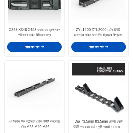
X228 X348 X458 ওভারহেড ড্রপ নকল
ZYL1500 ZYL2000 হেভি ডিউটি ​​
পরিবাহক চেইন বিচ্ছিন্নযোগ্য
কনভেয়ার চেইন ডাবল পিচ স্ট্যাকার রিক্লেমার
চেইন
সেরা দাম পান
সেরা দাম পান
এম সিরিজ উচ্চ কঠোরতা হেভি ডিউটি ​​কনভেয়ার
Dia 73.5mm 83.5mm রোলার হেভি
চেইন M28 M40 M56
ডিউটি ​​কনভেয়ার চেইন কৃষি কম্বাইন হারভেস্টার
চেইন