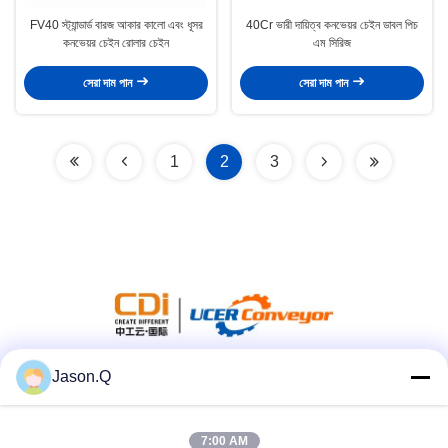
FV40 স্ট্যান্ডার্ড বারজ আকার কালো এবং ধূসর
40Cr ভারী দায়িত্ব কনভেয়র চেইন ডাবল পিচ
কনভেয়র চেইন রোলার চেইন
এম সিরিজ
সেরা দাম পান
সেরা দাম পান
1
2
3
Jason.Q
সোশ্যাল মিডিয়া
7:00 AM