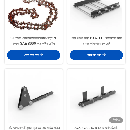
3/8" পিচ হেভি ডিউটি ​​কনভেয়ার চেইন 76
খাদ্য শিল্পের জন্য ISO9001 স্টেইনলেস স্টীল
লিঙ্ক SAE 8660 কাঠ কাটার চেইন
তারের জাল পরিবাহক বেল্ট
সেরা দাম পান
সেরা দাম পান
ভিডিও
মাল্টি লেভেল ভার্টিক্যাল গ্যারেজ কার পার্কিং চেইন
S450.433 বড় আকারের হেভি ডিউটি ​​